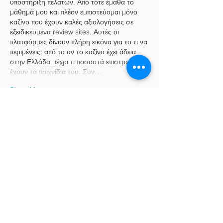
υποστήριξη πελατών. Από τότε έμαθα το 
μάθημά μου και πλέον εμπιστεύομαι μόνο 
καζίνο που έχουν καλές αξιολογήσεις σε 
εξειδικευμένα review sites. Αυτές οι 
πλατφόρμες δίνουν πλήρη εικόνα για το τι να 
περιμένεις: από το αν το καζίνο έχει άδεια 
στην Ελλάδα μέχρι τι ποσοστά επιστροφής 
έχουν τα παιχνίδια του. Συν…
Show More
Like
Reply
Martin Scorseze
Feb 14, 2025
Τα μέτρα που εφαρμόστηκαν σε κάθε χώρα 
διέφεραν αρκετά, και μερικά είχαν 
μεγαλύτερη επιτυχία από άλλα. Για 
παράδειγμα, ορισμένες χώρες 
επικεντρώθηκαν στην αυστηρή ιχνηλάτηση 
των κρουσμάτων, ενώ άλλες προτίμησαν να 
βασιστούν κυρίως στους εμβολιασμούς. 